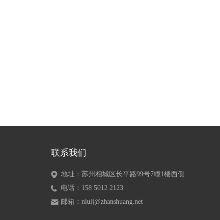
联系我们
地址：苏州相城区长平路99号7幢1楼西侧
电话：158 5012 2123
邮箱：niulj@zhanshuang.net